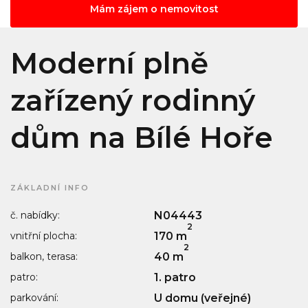
Mám zájem o nemovitost
Moderní plně
zařízený rodinný
dům na Bílé Hoře
ZÁKLADNÍ INFO
č. nabídky:
N04443
2
vnitřní plocha:
170 m
2
balkon, terasa:
40 m
patro:
1. patro
parkování:
U domu (veřejné)