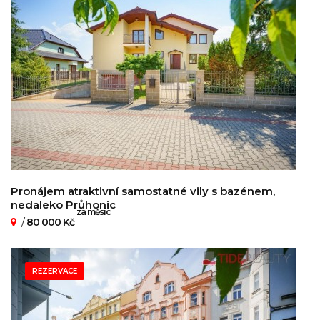
Pronájem atraktivní samostatné vily s bazénem,
nedaleko Průhonic
za měsíc
/
80 000 Kč
REZERVACE