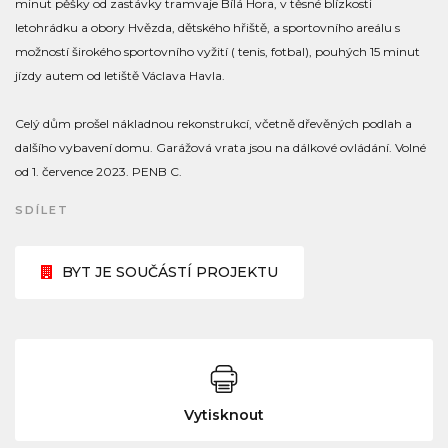
minut pěšky od zastávky tramvaje Bílá Hora, v těsné blízkosti
letohrádku a obory Hvězda, dětského hřiště, a sportovního areálu s
možností širokého sportovního vyžití ( tenis, fotbal), pouhých 15 minut
jízdy autem od letiště Václava Havla.
Celý dům prošel nákladnou rekonstrukcí, včetně dřevěných podlah a
dalšího vybavení domu. Garážová vrata jsou na dálkové ovládání. Volné
od 1. července 2023. PENB C.
SDÍLET
BYT JE SOUČÁSTÍ PROJEKTU
Vytisknout