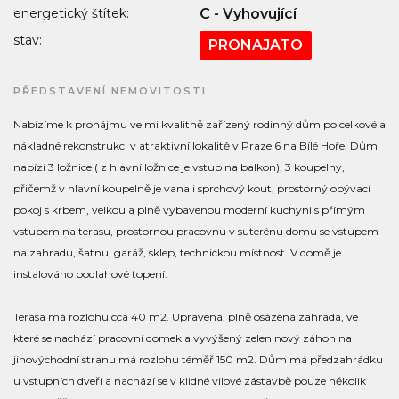
energetický štítek:
C - Vyhovující
stav:
PRONAJATO
PŘEDSTAVENÍ NEMOVITOSTI
Nabízíme k pronájmu velmi kvalitně zařízený rodinný dům po celkové a
nákladné rekonstrukci v atraktivní lokalitě v Praze 6 na Bílé Hoře. Dům
nabízí 3 ložnice ( z hlavní ložnice je vstup na balkon), 3 koupelny,
přičemž v hlavní koupelně je vana i sprchový kout, prostorný obývací
pokoj s krbem, velkou a plně vybavenou moderní kuchyni s přímým
vstupem na terasu, prostornou pracovnu v suterénu domu se vstupem
na zahradu, šatnu, garáž, sklep, technickou místnost. V domě je
instalováno podlahové topení.
Terasa má rozlohu cca 40 m2. Upravená, plně osázená zahrada, ve
které se nachází pracovní domek a vyvýšený zeleninový záhon na
jihovýchodní stranu má rozlohu téměř 150 m2. Dům má předzahrádku
u vstupních dveří a nachází se v klidné vilové zástavbě pouze několik