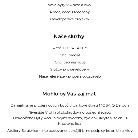
Nové byty v Praze a okolí
Prodej domu Modřany
Developerské projekty
Naše služby
Proč TIDE REALITY
Chci prodat
Chci pronajmout
Služby pro developery
Naše reference - prodej novostaveb
Mohlo by Vás zajímat
Zahájili jsme prodej nových bytů v parkové čtvrti MOSAIQ Beroun
Riverside Vrchlabí zkolaudovalo poslední etapu
Dokončené Byty Pod Jalovým dvorem, bydlení ukryté v zeleni u
Krčského lesa
Ateliery Strašnice - zkolaudováno, zahájili jsme podpisy kupních smluv