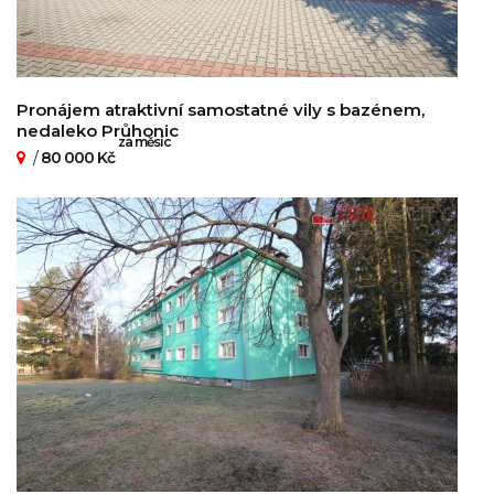
Pronájem atraktivní samostatné vily s bazénem,
nedaleko Průhonic
za měsíc
/
80 000 Kč