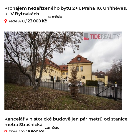
Pronájem nezařízeného bytu 2+1, Praha 10, Uhříněves,
ul. V Bytovkách
za měsíc
/
23 000 Kč
PRAHA 10
Kancelář v historické budově jen pár metrů od stanice
metra Strašnická
za měsíc
/
8 500 Kč
PRAHA 10