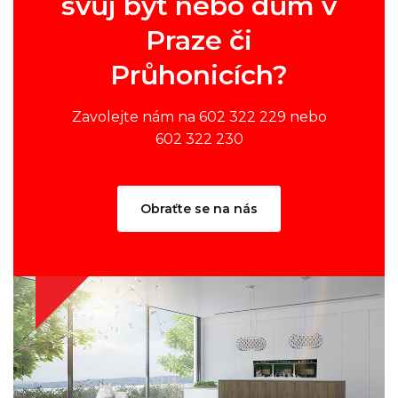
svůj byt nebo dům v
Praze či
Průhonicích?
Zavolejte nám na 602 322 229 nebo
602 322 230
Obraťte se na nás