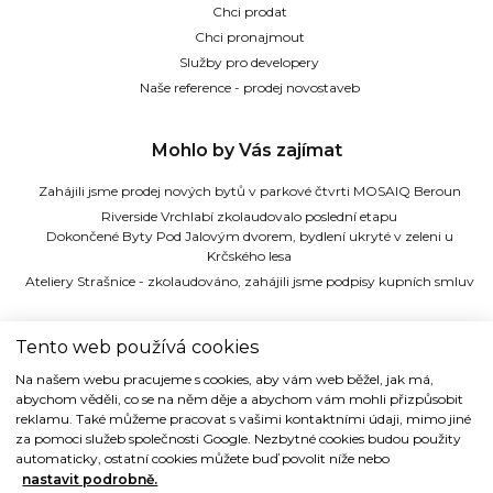
Chci prodat
Chci pronajmout
Služby pro developery
Naše reference - prodej novostaveb
Mohlo by Vás zajímat
Zahájili jsme prodej nových bytů v parkové čtvrti MOSAIQ Beroun
Riverside Vrchlabí zkolaudovalo poslední etapu
Dokončené Byty Pod Jalovým dvorem, bydlení ukryté v zeleni u
Krčského lesa
Ateliery Strašnice - zkolaudováno, zahájili jsme podpisy kupních smluv
TIDE REALITY s.r.o.
Tento web používá cookies
Na našem webu pracujeme s cookies, aby vám web běžel, jak má,
Dřevná 2, 128 00 Praha 2
abychom věděli, co se na něm děje a abychom vám mohli přizpůsobit
Tel: (+420) 224 914 914
reklamu. Také můžeme pracovat s vašimi kontaktními údaji, mimo jiné
e-mail:
info@tide.cz
za pomoci služeb společnosti Google. Nezbytné cookies budou použity
automaticky, ostatní cookies můžete buď povolit níže nebo
nastavit podrobně.