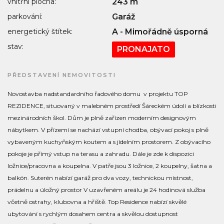
vnitřní plocha:
243 m
parkování:
Garáž
energetický štítek:
A - Mimořádně úsporná
stav:
PRONAJATO
PŘEDSTAVENÍ NEMOVITOSTI
Novostavba nadstandardního řadového domu v projektu TOP
REZIDENCE, situovaný v malebném prostředí Šáreckém údolí a blízkosti
mezinárodních škol. Dům je plně zařízen moderním designovým
nábytkem. V přízemí se nachází vstupní chodba, obývací pokoj s plně
vybaveným kuchyňským koutem a s jídelním prostorem. Z obývacího
pokoje je přímý vstup na terasu a zahradu. Dále je zde k dispozici
ložnice/pracovna a koupelna. V patře jsou 3 ložnice, 2 koupelny, šatna a
balkón. Suterén nabízí garáž pro dva vozy, technickou místnost,
prádelnu a úložný prostor V uzavřeném areálu je 24 hodinová služba
včetně ostrahy, klubovna a hřiště. Top Residence nabízí skvělé
ubytování s rychlým dosahem centra a skvělou dostupnost