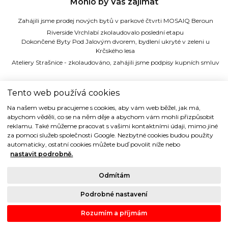
Mohlo by Vás zajímat
Zahájili jsme prodej nových bytů v parkové čtvrti MOSAIQ Beroun
Riverside Vrchlabí zkolaudovalo poslední etapu
Dokončené Byty Pod Jalovým dvorem, bydlení ukryté v zeleni u
Krčského lesa
Ateliery Strašnice - zkolaudováno, zahájili jsme podpisy kupních smluv
TIDE REALITY s.r.o.
Tento web používá cookies
Na našem webu pracujeme s cookies, aby vám web běžel, jak má,
Dřevná 2, 128 00 Praha 2
abychom věděli, co se na něm děje a abychom vám mohli přizpůsobit
Tel: (+420) 224 914 914
reklamu. Také můžeme pracovat s vašimi kontaktními údaji, mimo jiné
e-mail:
info@tide.cz
za pomoci služeb společnosti Google. Nezbytné cookies budou použity
automaticky, ostatní cookies můžete buď povolit níže nebo
nastavit podrobně.
Odmítám
Copyright © 1993-2018 TIDE REALITY s.r.o.. Všechna práva vyhrazena.
Podrobné nastavení
Právní ujednání |
Ochrana osobních údajů
| Cookies
Rozumím a příjmám