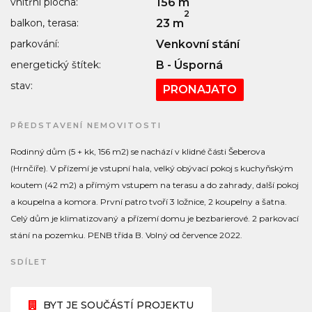
vnitřní plocha:
156 m
2
balkon, terasa:
23 m
parkování:
Venkovní stání
energetický štítek:
B - Úsporná
stav:
PRONAJATO
PŘEDSTAVENÍ NEMOVITOSTI
Rodinný dům (5 + kk, 156 m2) se nachází v klidné části Šeberova
(Hrnčíře). V přízemí je vstupní hala, velký obývací pokoj s kuchyňským
koutem (42 m2) a přímým vstupem na terasu a do zahrady, další pokoj
a koupelna a komora. První patro tvoří 3 ložnice, 2 koupelny a šatna.
Celý dům je klimatizovaný a přízemí domu je bezbarierové. 2 parkovací
stání na pozemku. PENB třída B. Volný od července 2022.
SDÍLET
BYT JE SOUČÁSTÍ PROJEKTU