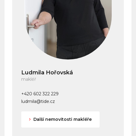
Ludmila Hořovská
makléř
+420 602 322 229
ludmila@tide.cz
Další nemovitosti makléře