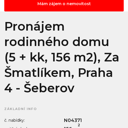
Mám zájem o nemovitost
Pronájem
rodinného domu
(5 + kk, 156 m2), Za
Šmatlíkem, Praha
4 - Šeberov
ZÁKLADNÍ INFO
č. nabídky:
N04371
2