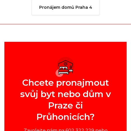
Pronájem domů Praha 4
Chcete pronajmout
svůj byt nebo dům v
Praze či
Průhonicích?
Zavolejte nám na 602 322 229 nebo