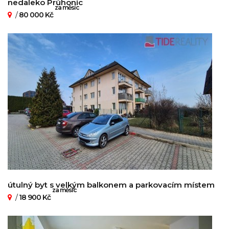
nedaleko Průhonic
za měsíc
/
80 000 Kč
útulný byt s velkým balkonem a parkovacím místem
za měsíc
/
18 900 Kč