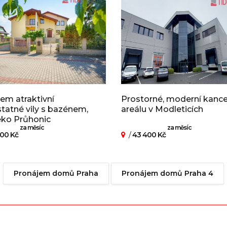
em atraktivní
Prostorné, moderní kance
atné vily s bazénem,
areálu v Modleticích
eko Průhonic
za měsíc
za měsíc
00 Kč
/
43 400 Kč
Pronájem domů Praha
Pronájem domů Praha 4