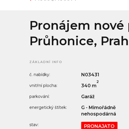
Pronájem nové p
Průhonice, Prah
ZÁKLADNÍ INFO
č. nabídky:
N03431
2
vnitřní plocha:
340 m
parkování:
Garáž
energetický štítek:
G - Mimořádně
nehospodárná
stav:
PRONAJATO