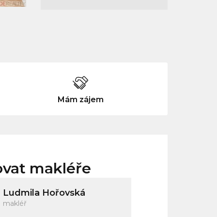
Mám zájem
ovat makléře
Ludmila Hořovská
makléř