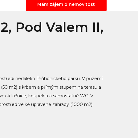
Mám zájem o nemovitost
2, Pod Valem II,
rostředí nedaleko Průhonického parku. V přízemí
oj (50 m2) s krbem a přímým stupem na terasu a
jsou 4 ložnice, koupelna a samostatné WC. V
uprostřed velké upravené zahrady (1000 m2).