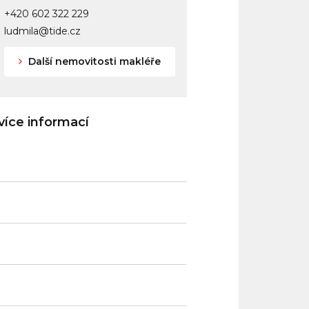
+420 602 322 229
ludmila@tide.cz
Další nemovitosti makléře
íce informací