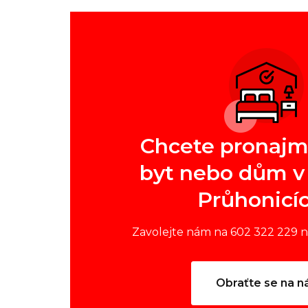
Chcete pronajm
byt nebo dům v 
Průhonicí
Zavolejte nám na 602 322 229 
Obraťte se na n