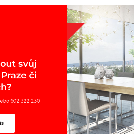
out svůj
Praze či
ch?
nebo 602 322 230
ás