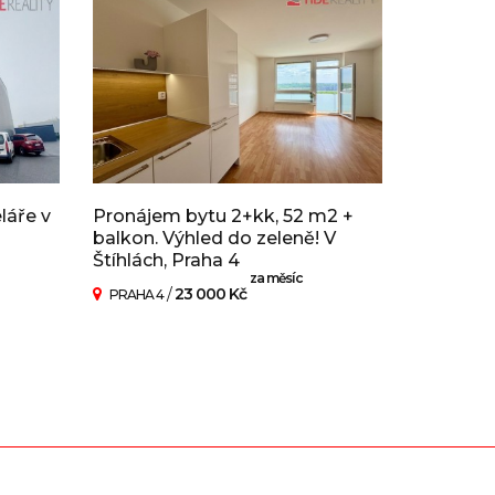
láře v
Pronájem bytu 2+kk, 52 m2 +
balkon. Výhled do zeleně! V
Štíhlách, Praha 4
za měsíc
/
23 000 Kč
PRAHA 4