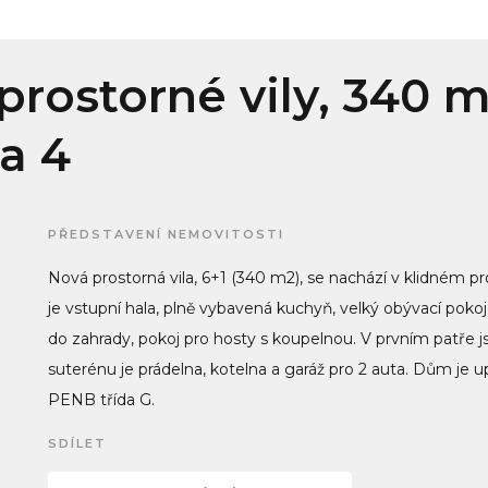
rostorné vily, 340 m
a 4
PŘEDSTAVENÍ NEMOVITOSTI
Nová prostorná vila, 6+1 (340 m2), se nachází v klidném p
je vstupní hala, plně vybavená kuchyň, velký obývací pok
do zahrady, pokoj pro hosty s koupelnou. V prvním patře 
suterénu je prádelna, kotelna a garáž pro 2 auta. Dům je 
PENB třída G.
SDÍLET