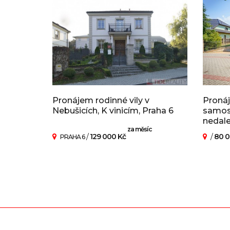
Pronájem rodinné vily v
Pronáj
Nebušicích, K vinicím, Praha 6
samost
nedal
za měsíc
/
129 000 Kč
/
80 0
PRAHA 6