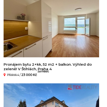
Pronájem bytu 2+kk, 52 m2 + balkon. Výhled do
zeleně! V Štíhlách, Praha 4
za měsíc
/
23 000 Kč
PRAHA 4