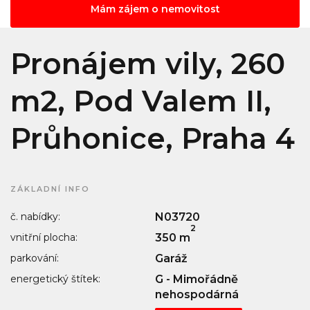
Mám zájem o nemovitost
Pronájem vily, 260
m2, Pod Valem II,
Průhonice, Praha 4
ZÁKLADNÍ INFO
č. nabídky:
N03720
2
vnitřní plocha:
350 m
parkování:
Garáž
energetický štítek:
G - Mimořádně
nehospodárná