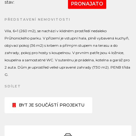
stav:
PRONAJATO
PŘEDSTAVENÍ NEMOVITOSTI
Vila, 6+1 (260 m2), se nachází v klidném prostředí nedaleko
Průhonického parku. V přízemí je vstupní hala, plně vybavená kuchyň,
obývací pokoj (36 m2) s krbem a přímým stupem na terasu a do
zahrady, pokoj pro hosty s koupelnou. V prvním patře jsou 4 ložnice,
koupelna a samostatné WC. V suterénu je prádelna, kotelna a garáž pro
2 auta. Dům je uprostřed velké upravené zahrady (730 m2). PENB třída
G.
SDÍLET
BYT JE SOUČÁSTÍ PROJEKTU