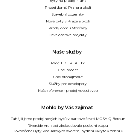
Byty na prodej Praha
Prodej domů Praha a okolí
Stavební pozemky
Nové byty v Praze a okolí
Prodej domu Modřany
Developerské projekty
Naše služby
Proč TIDE REALITY
Chci prodat
Chci pronajmout
Služby pro developery
Naše reference - prodej novostaveb
Mohlo by Vás zajímat
Zahájili jsme prodej nových bytů v parkové čtvrti MOSAIQ Beroun
Riverside Vrchlabí zkolaudovalo poslední etapu
Dokončené Byty Pod Jalovým dvorem, bydlení ukryté v zeleni u