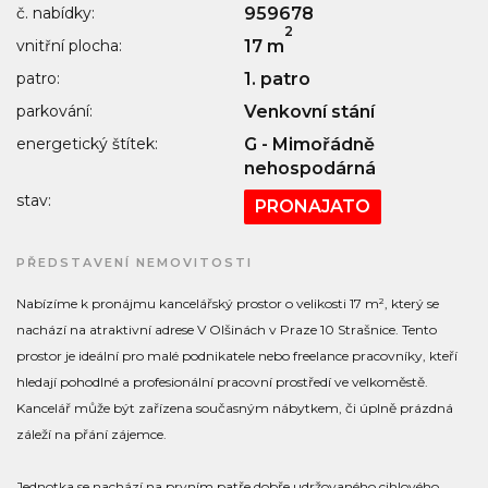
č. nabídky:
959678
2
vnitřní plocha:
17 m
patro:
1. patro
parkování:
Venkovní stání
energetický štítek:
G - Mimořádně
nehospodárná
stav:
PRONAJATO
PŘEDSTAVENÍ NEMOVITOSTI
Nabízíme k pronájmu kancelářský prostor o velikosti 17 m², který se
nachází na atraktivní adrese V Olšinách v Praze 10 Strašnice. Tento
prostor je ideální pro malé podnikatele nebo freelance pracovníky, kteří
hledají pohodlné a profesionální pracovní prostředí ve velkoměstě.
Kancelář může být zařízena současným nábytkem, či úplně prázdná
záleží na přání zájemce.
Jednotka se nachází na prvním patře dobře udržovaného cihlového