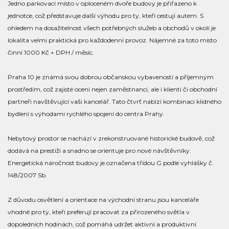
Jedno parkovací místo v oploceném dvoře budovy je přiřazeno k
jednotce, což představuje další výhodu pro ty, kteří cestují autem. S
ohledem na dosažitelnost všech potřebných služeb a obchodů v okolí je
lokalita velmi praktická pro každodenní provoz. Nájemné za toto místo
činní 1000 Kč + DPH / měsíc.
Praha 10 je známá svou dobrou občanskou vybaveností a příjemným
prostředím, což zajisté ocení nejen zaměstnanci, ale i klienti či obchodní
partneři navštěvující vaši kancelář. Tato čtvrť nabízí kombinaci klidného
bydlení s výhodami rychlého spojení do centra Prahy.
Nebytový prostor se nachází v zrekonstruované historické budově, což
dodává na prestiži a snadno se orientuje pro nové návštěvníky.
Energetická náročnost budovy je označena třídou G podle vyhlášky č.
148/2007 Sb.
Z důvodu osvětlení a orientace na východní stranu jsou kanceláře
vhodné pro ty, kteří preferují pracovat za přirozeného světla v
dopoledních hodinách, což pomáhá udržet aktivní a produktivní