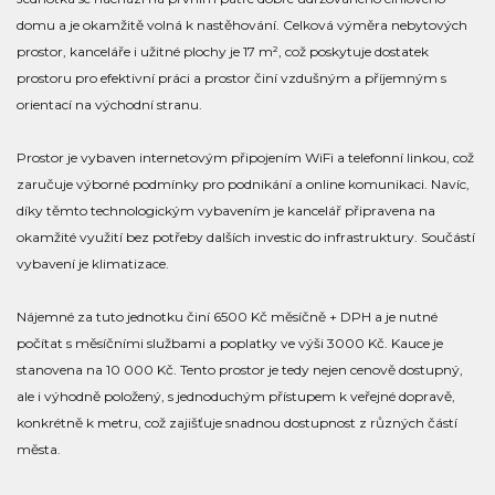
domu a je okamžitě volná k nastěhování. Celková výměra nebytových
prostor, kanceláře i užitné plochy je 17 m², což poskytuje dostatek
prostoru pro efektivní práci a prostor činí vzdušným a příjemným s
orientací na východní stranu.
Prostor je vybaven internetovým připojením WiFi a telefonní linkou, což
zaručuje výborné podmínky pro podnikání a online komunikaci. Navíc,
díky těmto technologickým vybavením je kancelář připravena na
okamžité využití bez potřeby dalších investic do infrastruktury. Součástí
vybavení je klimatizace.
Nájemné za tuto jednotku činí 6500 Kč měsíčně + DPH a je nutné
počítat s měsíčními službami a poplatky ve výši 3000 Kč. Kauce je
stanovena na 10 000 Kč. Tento prostor je tedy nejen cenově dostupný,
ale i výhodně položený, s jednoduchým přístupem k veřejné dopravě,
konkrétně k metru, což zajišťuje snadnou dostupnost z různých částí
města.