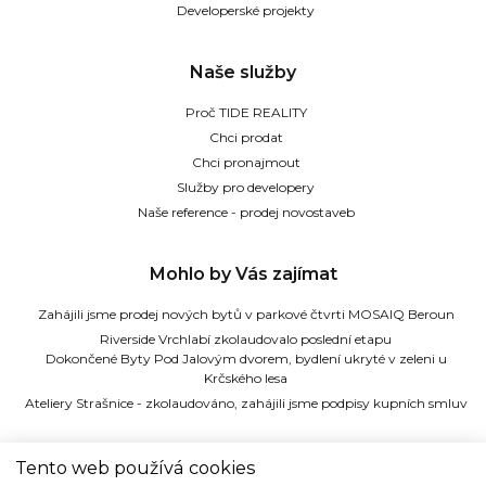
Developerské projekty
Naše služby
Proč TIDE REALITY
Chci prodat
Chci pronajmout
Služby pro developery
Naše reference - prodej novostaveb
Mohlo by Vás zajímat
Zahájili jsme prodej nových bytů v parkové čtvrti MOSAIQ Beroun
Riverside Vrchlabí zkolaudovalo poslední etapu
Dokončené Byty Pod Jalovým dvorem, bydlení ukryté v zeleni u
Krčského lesa
Ateliery Strašnice - zkolaudováno, zahájili jsme podpisy kupních smluv
TIDE REALITY s.r.o.
Tento web používá cookies