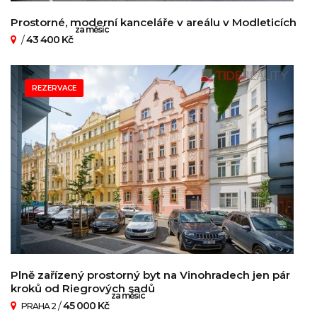
Prostorné, moderní kanceláře v areálu v Modleticích
za měsíc
/
43 400 Kč
REZERVACE
Plně zařízený prostorný byt na Vinohradech jen pár
kroků od Riegrových sadů
za měsíc
/
45 000 Kč
PRAHA 2