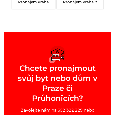
Pronájem Praha
Pronájem Praha 7
Chcete pronajmout
svůj byt nebo dům v
Praze či
Průhonicích?
Zavolejte nám na 602 322 229 nebo