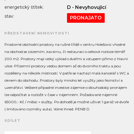
energetický štítek:
D - Nevyhovující
stav:
PRONAJATO
PŘEDSTAVENÍ NEMOVITOSTI
Prostorné obchodní prostory na rušné třídě v centru Holešovic vhodné
na obchod se zázemím, kavárnu, či restauraci o celkové rozloze téměř
200 m2. Prostory mají velký výklad s dveřmi a vstupem přímo z hlavní
ulice. Přízemní prostory vedou domem až do dvorního traktu a jsou
rozděleny na několik místností. V patře se nachází malá kancelář s WC a
oknem do obchodu. Prostory byly mnoho let využity jako řeznictví a
uzenářství. Veškeré případné investice zájemce o dlouhodobý pronájem
lze odpočítat a rozložit v čase v nájemném. Požadované nájemné
65000,- Kč / měsíc + služby. Po dohodě je možné užívat 1 garáž ve dvoře
( limitováno rozměry auta). Volné ihned. PENB D.
SDÍLET