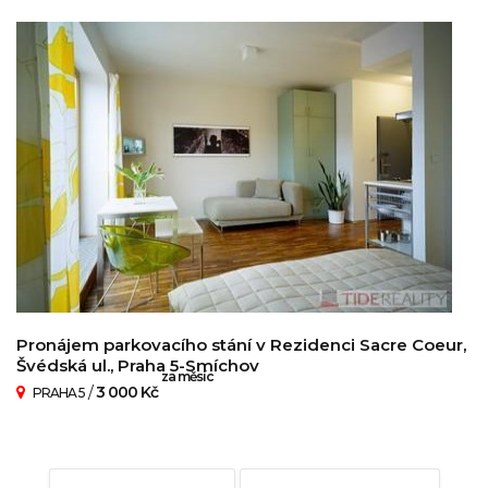
Pronájem parkovacího stání v Rezidenci Sacre Coeur,
Švédská ul., Praha 5-Smíchov
za měsíc
/
3 000 Kč
PRAHA 5