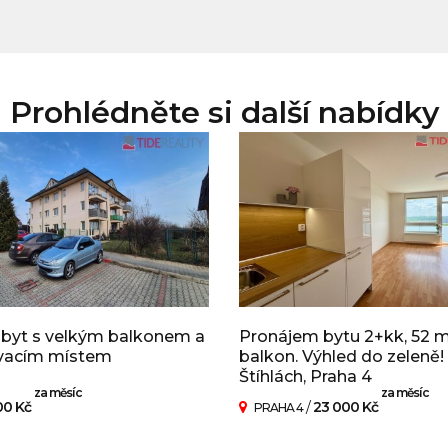
Prohlédněte si další nabídky
 byt s velkým balkonem a
Pronájem bytu 2+kk, 52 
vacím místem
balkon. Výhled do zeleně!
Štíhlách, Praha 4
za měsíc
za měsíc
00 Kč
/
23 000 Kč
PRAHA 4