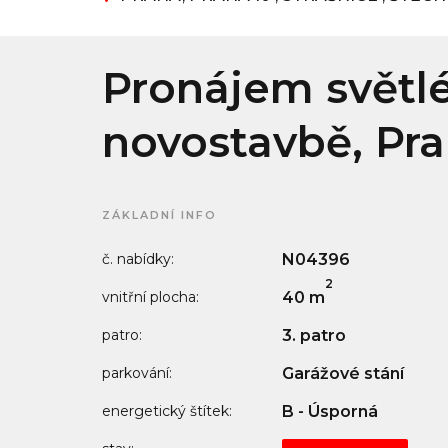
Pronájem světlé
novostavbě, Prah
ZÁKLADNÍ INFO
č. nabídky:
N04396
2
vnitřní plocha:
40 m
patro:
3. patro
parkování:
Garážové stání
energetický štítek:
B - Úsporná