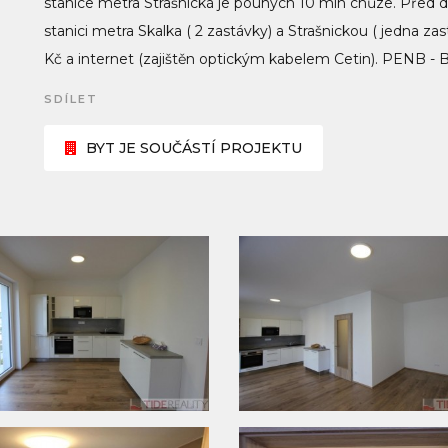
stanice metra Strašnická je pouhých 10 min chůze. Před 
stanici metra Skalka ( 2 zastávky) a Strašnickou ( jedna za
Kč a internet (zajištěn optickým kabelem Cetin). PENB - B
SDÍLET
BYT JE SOUČÁSTÍ PROJEKTU