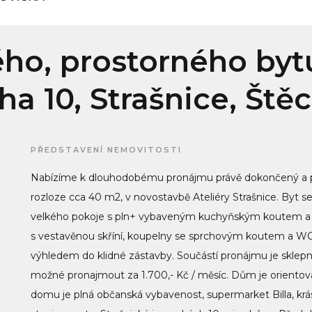
ho, prostorného bytu
a 10, Strašnice, Ště
PŘEDSTAVENÍ NEMOVITOSTI
Nabízíme k dlouhodobému pronájmu právě dokončený a p
rozloze cca 40 m2, v novostavbě Ateliéry Strašnice. Byt s
velkého pokoje s pln+ vybaveným kuchyňským koutem a 
s vestavěnou skříní, koupelny se sprchovým koutem a WC,
výhledem do klidné zástavby. Součástí pronájmu je sklepn
možné pronajmout za 1.700,- Kč / měsíc. Dům je orientovaný
domu je plná občanská vybavenost, supermarket Billa, krásn