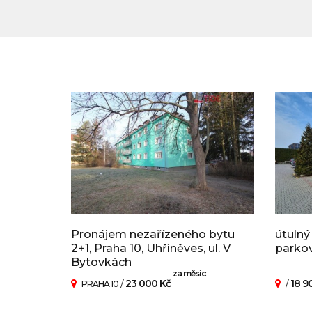
Pronájem nezařízeného bytu
útulný
2+1, Praha 10, Uhříněves, ul. V
parko
Bytovkách
za měsíc
/
23 000 Kč
/
18 9
PRAHA 10