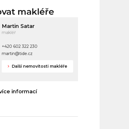
ovat makléře
Martin Satar
makléř
+420 602 322 230
martin@tide.cz
Další nemovitosti makléře
íce informací