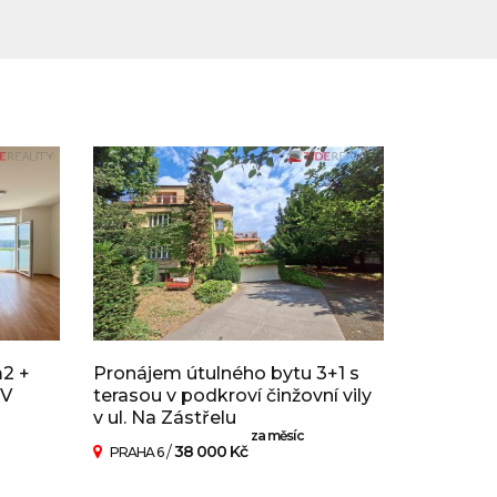
m2 +
Pronájem útulného bytu 3+1 s
 V
terasou v podkroví činžovní vily
v ul. Na Zástřelu
za měsíc
/
38 000 Kč
PRAHA 6