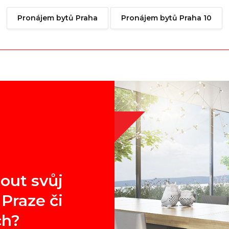
Pronájem bytů Praha
Pronájem bytů Praha 10
out svůj
Praze či
ch?