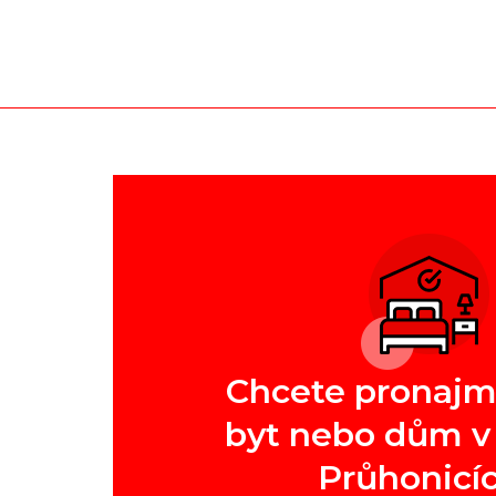
Chcete pronajm
byt nebo dům v 
Průhonicí