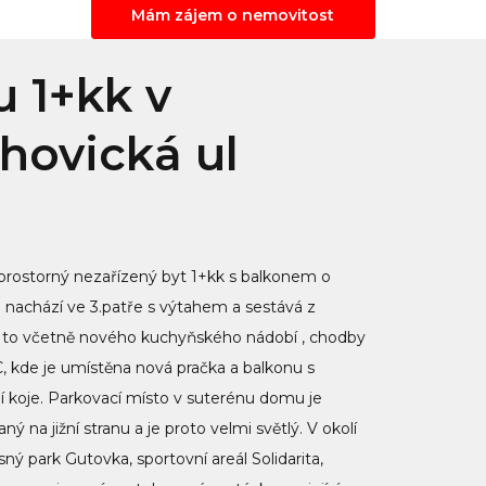
Mám zájem o nemovitost
 1+kk v
chovická ul
rostorný nezařízený byt 1+kk s balkonem o
e nachází ve 3.patře s výtahem a sestává z
to včetně nového kuchyňského nádobí , chodby
 kde je umístěna nová pračka a balkonu s
í koje. Parkovací místo v suterénu domu je
 na jižní stranu a je proto velmi světlý. V okolí
ý park Gutovka, sportovní areál Solidarita,