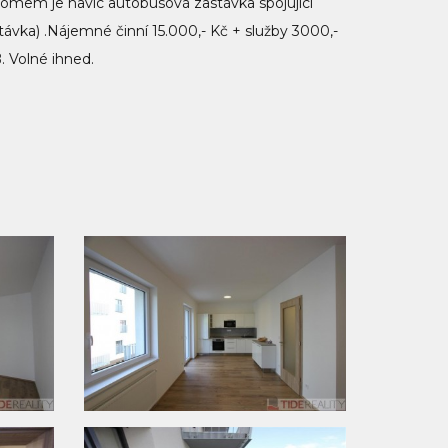
domem je navíc autobusová zastávka spojující
stávka) .Nájemné činní 15.000,- Kč + služby 3000,-
. Volné ihned.