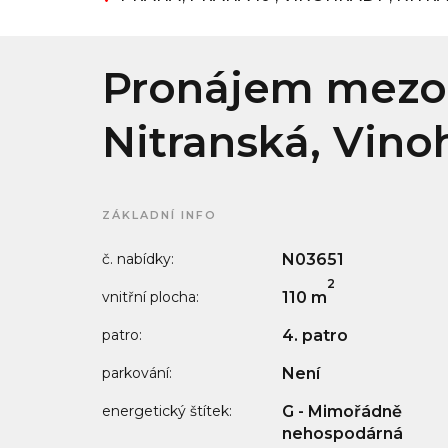
Pronájem mezon
Nitranská, Vino
ZÁKLADNÍ INFO
č. nabídky:
N03651
2
vnitřní plocha:
110 m
patro:
4. patro
parkování:
Není
energetický štítek:
G - Mimořádně
nehospodárná