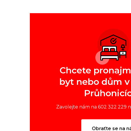
Chcete pronajm
byt nebo dům v 
Průhonicí
Zavolejte nám na 602 322 229 
Obraťte se na n