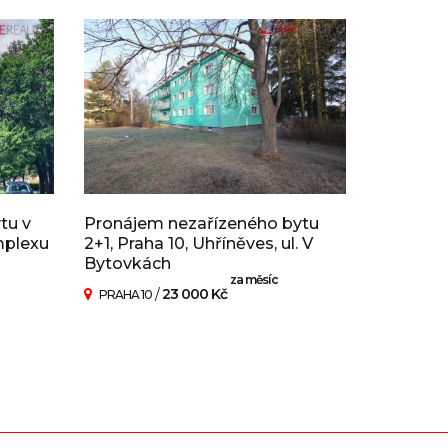
tu v
Pronájem nezařízeného bytu
mplexu
2+1, Praha 10, Uhříněves, ul. V
Bytovkách
za měsíc
/
23 000 Kč
PRAHA 10