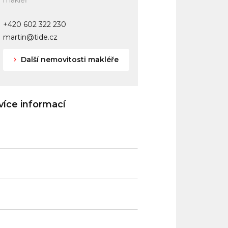
makléř
+420 602 322 230
martin@tide.cz
Další nemovitosti makléře
íce informací