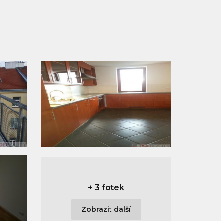
+
3 fotek
Zobrazit další