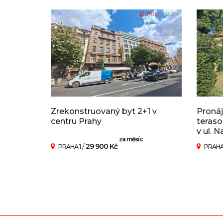
Zrekonstruovaný byt 2+1 v
Pronáj
centru Prahy
teraso
v ul. N
za měsíc
/
29 900 Kč
PRAHA 1
PRAHA