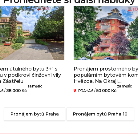
em útulného bytu 3+1 s
Pronájem prostorného by
u v podkroví činžovní vily
populárním bytovém ko
a Zástřelu
Hvězda, Na Okraji,...
za měsíc
za měsíc
/
38 000 Kč
/
50 000 Kč
 6
PRAHA 6
Pronájem bytů Praha
Pronájem bytů Praha 10