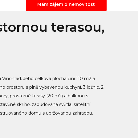
Mám zájem o nemovitost
tornou terasou,
i Vinohrad. Jeho celková plocha činí 110 m2 a
o prostoru s plně vybavenou kuchyní, 3 ložnic, 2
ry, prostorné terasy (20 m2) a balkonu s
věné skříně, zabudovaná světla, satelitní
konstruovaného domu s udržovanou zahradou.