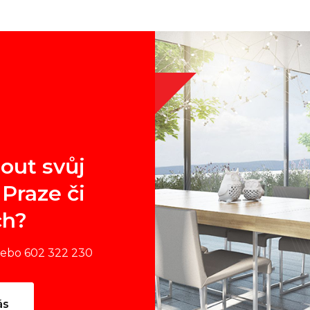
out svůj
Praze či
ch?
nebo 602 322 230
ás