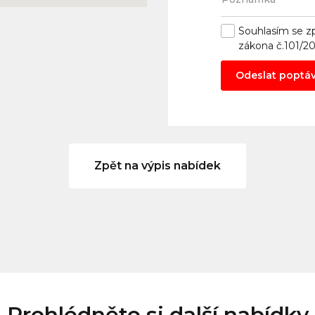
Souhlasím se
z
zákona č.101/2
Odeslat poptá
Zpět na výpis nabídek
Prohlédněte si další nabídky