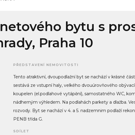
etového bytu s pros
hrady, Praha 10
PŘEDSTAVENÍ NEMOVITOSTI
Tento atraktivní, dvoupodlažní byt se nachází v krásné část
sestává ze vstupní haly, velkého dvouúrovňového obývacíh
koupelen (el.podlahové vytápění), samostatného WC, komo
nádherným výhledem. Na podlahách parkety a dlažba. Vesta
rozvody. Byt se nachází v 4. a 5. nadzemnim podlaží re
PENB třída G.
SDÍLET