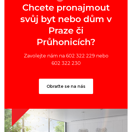
Chcete pronajmout
svůj byt nebo dům v
Praze či
Průhonicích?
Zavolejte nám na 602 322 229 nebo
602 322 230
Obraťte se na nás