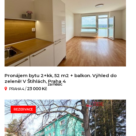
Pronájem bytu 2+kk, 52 m2 + balkon. Výhled do
zeleně! V Štíhlách, Praha 4
za měsíc
/
23 000 Kč
PRAHA 4
REZERVACE