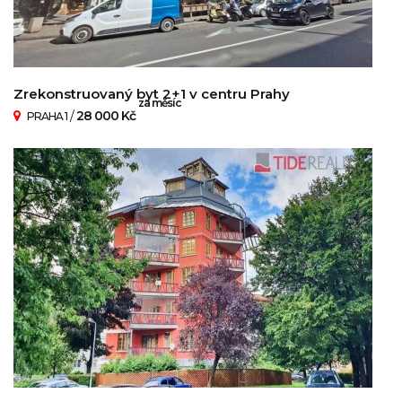
Zrekonstruovaný byt 2+1 v centru Prahy
za měsíc
/
28 000 Kč
PRAHA 1