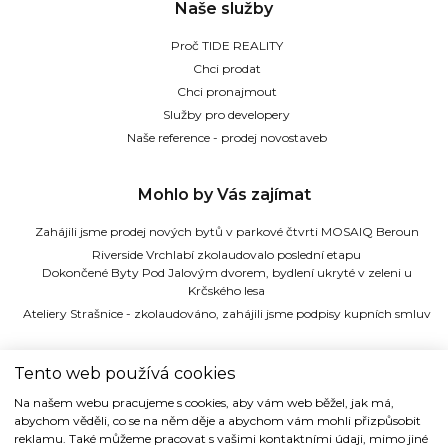
Naše služby
Proč TIDE REALITY
Chci prodat
Chci pronajmout
Služby pro developery
Naše reference - prodej novostaveb
Mohlo by Vás zajímat
Zahájili jsme prodej nových bytů v parkové čtvrti MOSAIQ Beroun
Riverside Vrchlabí zkolaudovalo poslední etapu
Dokončené Byty Pod Jalovým dvorem, bydlení ukryté v zeleni u
Krčského lesa
Ateliery Strašnice - zkolaudováno, zahájili jsme podpisy kupních smluv
TIDE REALITY s.r.o.
Tento web používá cookies
Na našem webu pracujeme s cookies, aby vám web běžel, jak má,
Dřevná 2, 128 00 Praha 2
abychom věděli, co se na něm děje a abychom vám mohli přizpůsobit
Tel: (+420) 224 914 914
reklamu. Také můžeme pracovat s vašimi kontaktními údaji, mimo jiné
e-mail:
info@tide.cz