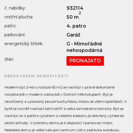
č. nabídky:
932114
2
vnitřní plocha:
50 m
patro:
4. patro
parkování:
Garáž
energetický štítek:
G - Mimořádně
nehospodárná
stav:
PRONAJATO
PŘEDSTAVENÍ NEMOVITOSTI
Moderní byt 2+kk o rozloze 65 m2 se nachází v právě dokončené
novostavbě v moderní zástavbě v Dolních Měcholupech. Byt je
nezařízený a vybavený pouze kuchyňskou linkou se všemi spotřebiči. V
bytě se rovněž nachází šatní skříň a velká samostatná komora. Byt se
nachází ve 4.patře s výtahem a velkého balkonu je otevřený výhled do
okolní přírody. V suterénu domu je k dispozici 1 parkovací místo.
Nedaleko domu je velké nákupní centrum Lidl a zastávka autobusu