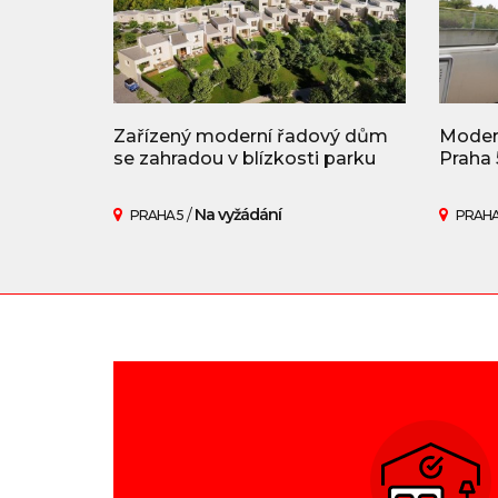
Zařízený moderní řadový dům
Modern
se zahradou v blízkosti parku
Praha 
/
Na vyžádání
PRAHA 5
PRAHA