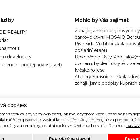
lužby
Mohlo by Vás zajímat
Zahájili jsme prodej nových by
IDE REALITY
parkové čtvrti MOSAIQ Bero
odat
Riverside Vrchlabí zkolaudova
ronajmout
poslední etapu
pro developery
Dokončené Byty Pod Jalový
dvorem, bydlení ukryté v zele
ference - prodej novostaveb
Krčského lesa
Ateliery Strašnice - zkolaudov
zahájili jsme podpisy kupních
vá cookies
me s cookies, aby vám web běžel, jak má, abychom věděli, co se na něm dě
aké můžeme pracovat s vašimi kontaktními údaji, mimo jiné za pomoci služeb
 použity automaticky, ostatní cookies můžete buď povolit níže nebo
nastav
hrazena. Právní ujednání |
Ochrana osobních údajů
| Cookies
ám
Podrobné nastavení
Rozumí