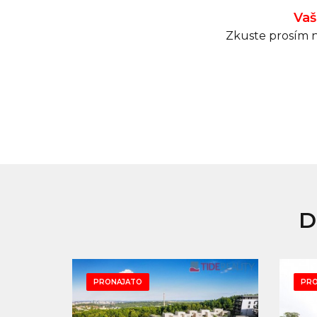
Vaš
Zkuste prosím n
D
PRONAJATO
PRO