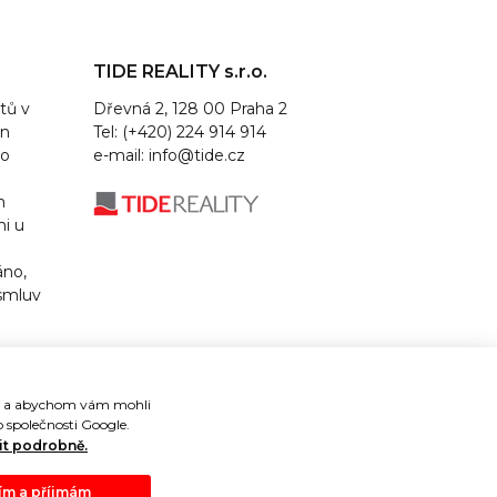
TIDE REALITY s.r.o.
tů v
Dřevná 2, 128 00 Praha 2
un
Tel: (+420) 224 914 914
lo
e-mail:
info@tide.cz
m
ni u
áno,
 smluv
je a abychom vám mohli
 společnosti Google.
it podrobně.
m a příjmám