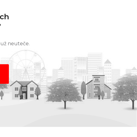
ách
?
 už neuteče.