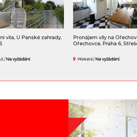
í vila, U Panské zahrady,
Pronájem vily na Ořechov
5
Ořechovce, Praha 6, Střeš
/
Na vyžádání
/
Na vyžádání
 5
PRAHA 6