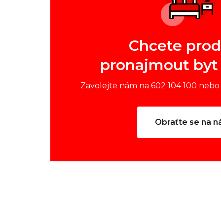
Chcete prod
pronajmout byt
Zavolejte nám na 602 104 100 nebo 
Obraťte se na n