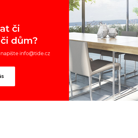
at či
 či dům?
napište info@tide.cz
ás