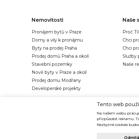
Nemovitosti
Naše s
Pronájem bytů v Praze
Proč T
Domy a vily k pronájmu
Chci pr
Byty na prodej Praha
Chci p
Prodej domů Praha a okolí
Služby 
Stavební pozemky
Naše re
Nové byty v Praze a okolí
Prodej domu Modřany
Developerské projekty
Tento web použí
Na našem webu pracuje
přizpůsobit reklamu. T
Nezbytné cookies budou
Copyright © 1993-2018 TIDE REALITY s.r.o.. Všechna práva vy
Odmít