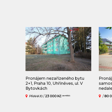
Pronájem nezařízeného bytu
Pronáj
2+1, Praha 10, Uhříněves, ul. V
samost
Bytovkách
nedal
/
23 000 Kč
/
80 0
PRAHA 10
za měsíc