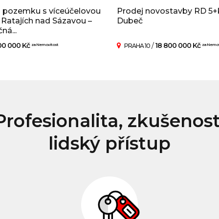
j pozemku s víceúčelovou
Prodej novostavby RD 5+
v Ratajích nad Sázavou –
Dubeč
ná...
00 000 Kč
/
18 800 000 Kč
za Nemovitost
PRAHA 10
za Nemov
Profesionalita, zkušenost
lidský přístup