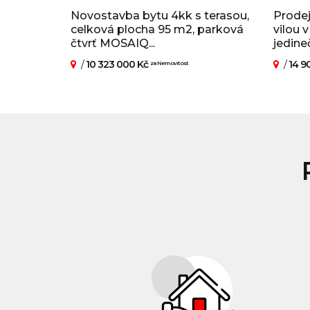
Novostavba bytu 4kk s terasou,
Prode
celková plocha 95 m2, parková
vilou 
čtvrť MOSAIQ...
jedineč
/
10 323 000 Kč
/
14 9
za Nemovitost