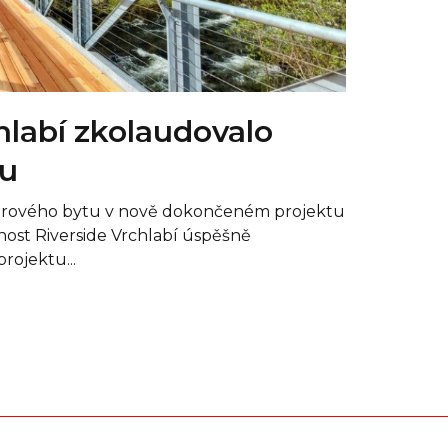
hlabí zkolaudovalo
pu
orového bytu v nově dokončeném projektu
čnost Riverside Vrchlabí úspěšně
rojektu...