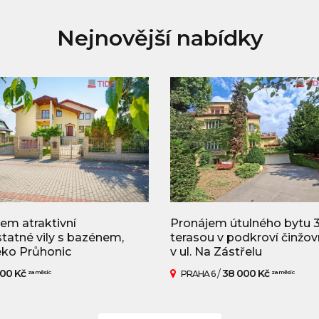
Nejnovější nabídky
em atraktivní
Pronájem útulného bytu 3
atné vily s bazénem,
terasou v podkroví činžovn
eko Průhonic
v ul. Na Zástřelu
00 Kč
/
38 000 Kč
za měsíc
PRAHA 6
za měsíc