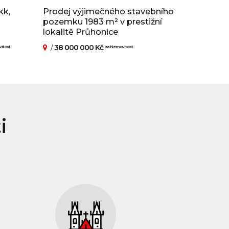
kk,
Prodej výjimečného stavebního
pozemku 1983 m² v prestižní
lokalitě Průhonice
/
38 000 000 Kč
itost
za Nemovitost
i