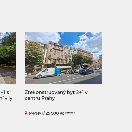
+1 s
Zrekonstruovaný byt 2+1 v
í vily
centru Prahy
/
29 900 Kč
PRAHA 1
za měsíc