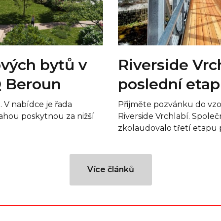
ových bytů v
Riverside Vrc
Q Beroun
poslední eta
. V nabídce je řada
Přijměte pozvánku do vz
rahou poskytnou za nižší
Riverside Vrchlabí. Spole
zkolaudovalo třetí etapu p
Více článků